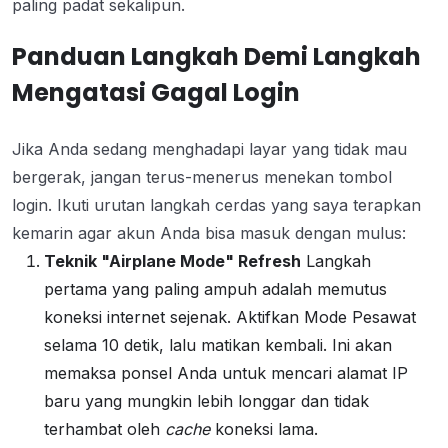
paling padat sekalipun.
Panduan Langkah Demi Langkah
Mengatasi Gagal Login
Jika Anda sedang menghadapi layar yang tidak mau
bergerak, jangan terus-menerus menekan tombol
login. Ikuti urutan langkah cerdas yang saya terapkan
kemarin agar akun Anda bisa masuk dengan mulus:
Teknik "Airplane Mode" Refresh
Langkah
pertama yang paling ampuh adalah memutus
koneksi internet sejenak. Aktifkan Mode Pesawat
selama 10 detik, lalu matikan kembali. Ini akan
memaksa ponsel Anda untuk mencari alamat IP
baru yang mungkin lebih longgar dan tidak
terhambat oleh
cache
koneksi lama.