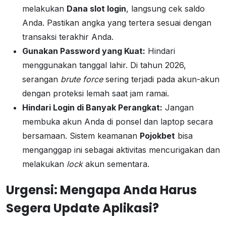
melakukan
Dana slot login
, langsung cek saldo
Anda. Pastikan angka yang tertera sesuai dengan
transaksi terakhir Anda.
Gunakan Password yang Kuat:
Hindari
menggunakan tanggal lahir. Di tahun 2026,
serangan
brute force
sering terjadi pada akun-akun
dengan proteksi lemah saat jam ramai.
Hindari Login di Banyak Perangkat:
Jangan
membuka akun Anda di ponsel dan laptop secara
bersamaan. Sistem keamanan
Pojokbet
bisa
menganggap ini sebagai aktivitas mencurigakan dan
melakukan
lock
akun sementara.
Urgensi: Mengapa Anda Harus
Segera Update Aplikasi?