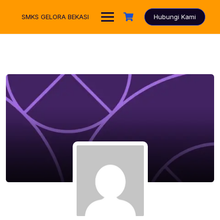
Skip
to
SMKS GELORA BEKASI
Hubungi Kami
content