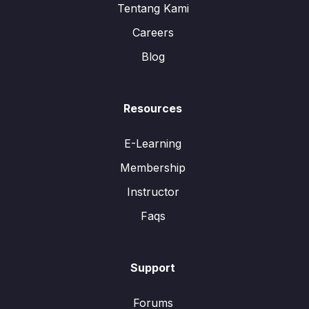
Tentang Kami
Careers
Blog
Resources
E-Learning
Membership
Instructor
Faqs
Support
Forums