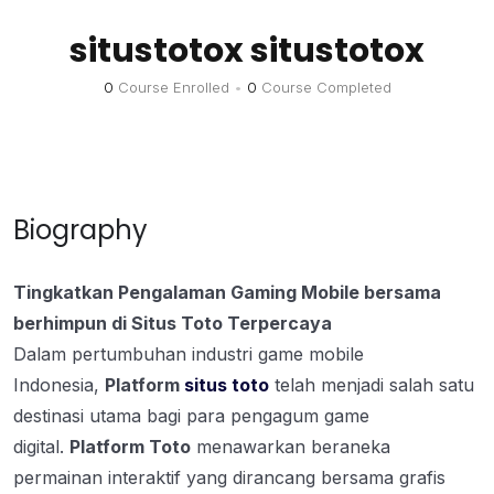
situstotox situstotox
0
Course Enrolled
•
0
Course Completed
Biography
Tingkatkan Pengalaman Gaming Mobile bersama
berhimpun di Situs Toto Terpercaya
Dalam pertumbuhan industri game mobile
Indonesia,
Platform
situs toto
telah menjadi salah satu
destinasi utama bagi para pengagum game
digital.
Platform Toto
menawarkan beraneka
permainan interaktif yang dirancang bersama grafis