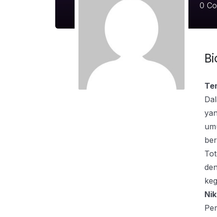
0
Cou
B
Tem
Dal
yan
umu
ber
Tot
de
keg
Nik
Per