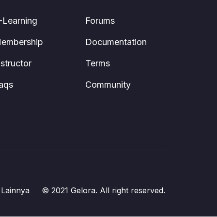
-Learning
Forums
embership
Documentation
nstructor
Terms
aqs
Community
Lainnya
© 2021 Gelora. All right reserved.