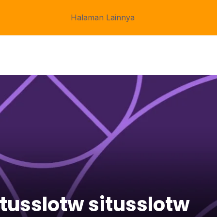
Halaman Lainnya
itusslotw situsslotw