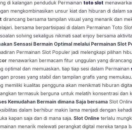
ng di kalangan penduduk Permainan
toto slot
menawarkan
gan mengkombinasikan unsur kiat dan hiburan di dalam satu
t
dirancang bersama tampilan visual yang menarik dan m
elajari. bersama berpartisipasi di dalam Permainan Toto Slo
soalan solving sekaligus nikmati saat enjoy bersama aktiv
akan Sensasi Bermain Optimal melalui Permainan Slot P
adiran Permainan Slot Populer jadi melengkapi pilihan hib
cor
menawarkan bermacam fitur unggulan yang dirancan
g optimal dan memuaskan. tiap tiap sesi dalam Permainan
gan proses yang stabil dan tampilan grafis yang memukau
g memiliki kualitas pengguna akan menikmati hiburan digi
angkan termasuk berguna untuk melatih konsentrasi dan ket
ses Kemudahan Bermain dimana Saja bersama
Slot Onlin
ksibilitas dalam berhibur makin lama menjadi dengan keha
uka kapan saja dan di mana saja.
Slot Online
terlalu mungk
mainan menarik melewati perangkat digital mereka tanpa ba