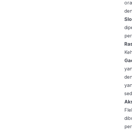
ora
den
Slo
dip
per
Ras
Keh
Ga
yan
den
yan
sed
Ak
Fle
dib
per