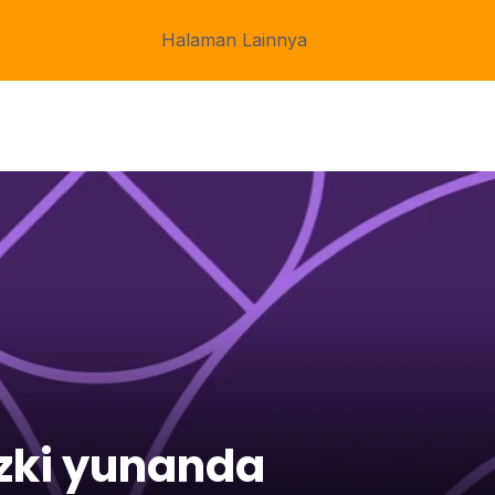
Halaman Lainnya
izki yunanda