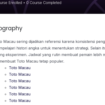
rse Enrolled
•
0
Course Completed
iography
o Macau sering dijadikan referensi karena konsistensi pen
pelajari histori angka untuk menentukan strategi. Selain 
ng eksperimen. Jadwal yang rutin membuat pemain lebih 
 membuat Toto Macau tetap populer.
Toto Macau
Toto Macau
Toto Macau
Toto Macau
Toto Macau
Toto Macau