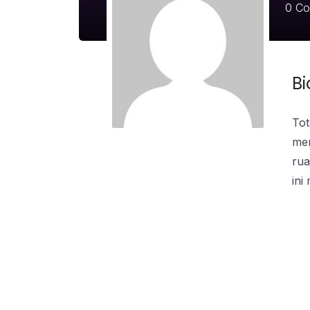
0
Cou
B
Tot
mem
rua
ini